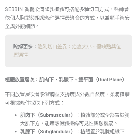
SEBBIN 香榭柔滴隆乳植體可搭配多種切口方式，醫師會
依個人胸型與組織條件選擇最適合的方式，以兼顧手術安
全與外觀細節。
瞭解更多：
隆乳切口差異：疤痕大小、優缺點與位
置選擇
植體放置層次：肌肉下、乳腺下、雙平面（Dual Plane）
不同放置層次會影響胸型支撐度與外觀自然度，柔滴植體
可根據條件採取下列方式：
肌肉下（Submuscular）
：植體部分或全部置於胸
大肌下方，能遮蔽假體邊緣可見性與皺褶感。
乳腺下（Subglandular）
：植體置於乳腺組織下