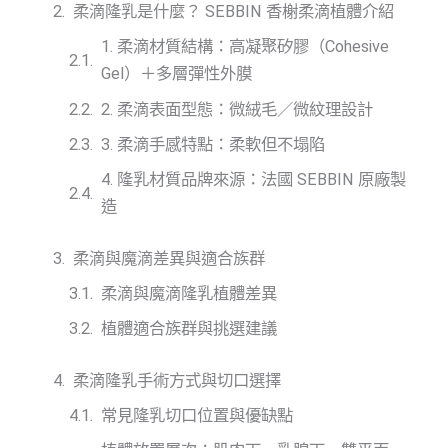
柔滴隆乳是什麼？ SEBBIN 香榭柔滴植體介紹
1. 柔滴材質結構：高凝聚矽膠（Cohesive
Gel）＋多層彈性外膜
2. 柔滴表面型態：微絨毛／微紋理設計
3. 柔滴手感特點：柔軟但不塌陷
4. 隆乳材質品牌來源：法國 SEBBIN 原廠製
造
柔滴與魔滴差異與適合族群
柔滴與魔滴隆乳植體差異
植體適合族群與挑選建議
柔滴隆乳手術方式與切口選擇
常見隆乳切口位置與優缺點