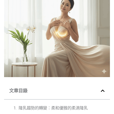
文章目錄
隆乳趨勢的轉變：柔和優雅的柔滴隆乳