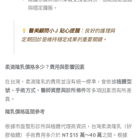
與穩定腫脹。
醫美顧問小 J 貼心提醒
：良好的護理與
定期回診是維持穩定成果的重要關鍵。
柔滴隆乳價格多少？費用與影響因素
在台灣，柔滴隆乳的費用並沒有統一標準，會依據
植體型
號、手術方式、醫師資歷與診所條件
等多項因素而有所差
異。
隆乳價格區間參考
根據市面整形診所與植體代理商資訊，台灣柔滴隆乳（矽
膠植體）手術費用多介於
NT$15 萬～40 萬
之間。根據