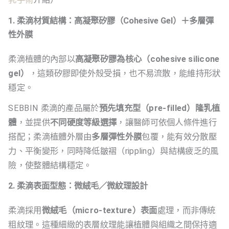
1. 柔滴材質結構：高凝聚矽膠（Cohesive Gel）＋多層彈
性外膜
柔滴植體的內部以
高凝聚矽膠為核心（cohesive silicone
gel）
，這類矽膠即使外殼受損，也不易流散，能維持形狀
穩定。
SEBBIN 柔滴的產品屬於
預先填充型（pre-filled）隆乳植
體
，並提供
不同硬度等級選擇
，讓醫師可依個人條件進行
搭配；柔滴植體外層由
多層彈性外膜
包覆，能有效分散壓
力、平衡變形，同時降低皺褶（rippling）與結構疲乏的風
險，使整體結構穩定。
2. 柔滴表面型態：微絨毛／微紋理設計
柔滴採用
微絨毛（micro-texture）表面
處理，而非傳統
粗紋理。這種細緻的表層紋理能讓植體與組織之間保持適