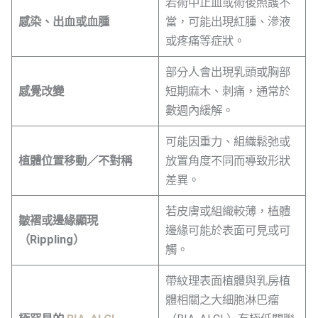
若術中止血或術後照護不
感染、出血或血腫
當，可能出現紅腫、滲液
或疼痛等症狀。
部分人會出現乳頭或胸部
感覺改變
短期麻木、刺痛，通常於
數週內緩解。
可能因重力、組織鬆弛或
植體位置移動／不對稱
放置角度不同而導致形狀
差異。
若皮膚或組織較薄，植體
皺褶或邊緣顯現
邊緣可能於表面可見或可
（Rippling）
觸。
帶紋理表面植體與乳房植
體相關之大細胞淋巴瘤