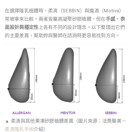
在選擇隆乳植體時，柔滴（SEBBIN）與魔滴（Motiva）
常被拿來比較。兩者皆屬高凝聚矽膠植體，但在
手感、表
面設計與穩定性
上各有不同的設計理念。以下整理出它們
的主要差異，幫助妳與醫師在諮詢時更容易找到方向。
▲ 柔滴與其他果凍矽膠植體差異（圖片來源：法喬醫美－
柔滴隆乳手術
介紹）