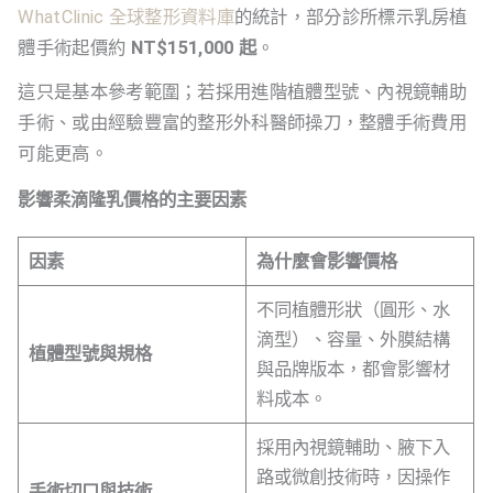
WhatClinic 全球整形資料庫
的統計，部分診所標示乳房植
體手術起價約
NT$151,000 起
。
這只是基本參考範圍；若採用進階植體型號、內視鏡輔助
手術、或由經驗豐富的整形外科醫師操刀，整體手術費用
可能更高。
影響柔滴隆乳價格的主要因素
因素
為什麼會影響價格
不同植體形狀（圓形、水
滴型）、容量、外膜結構
植體型號與規格
與品牌版本，都會影響材
料成本。
採用內視鏡輔助、腋下入
路或微創技術時，因操作
手術切口與技術