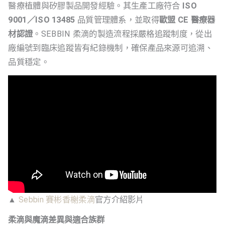
醫療植體與矽膠製品開發經驗。其生產工廠符合
ISO
9001／ISO 13485
品質管理體系，並取得
歐盟 CE 醫療器
材認證
。SEBBIN 柔滴的製造流程採嚴格追蹤制度，從出
廠編號到臨床追蹤皆有紀錄機制，確保產品來源可追溯、
品質穩定。
▲
Sebbin 賽彬香榭柔滴
官方介紹影片
柔滴與魔滴差異與適合族群