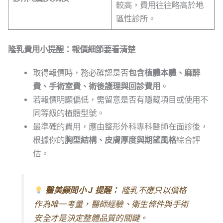
較高，費用往往略高於地
區性診所。
隆乳費用小提醒：報價細節要看清楚
取得報價時，務必確認是否
包含植體本體、麻醉
費、手術室費、術後護理與回診費用
。
若報價明顯偏低，需留意是否有隱藏項目或使用不
同等級的植體型號。
最準確的費用，應由整形外科專科醫師在面診後，
根據你的
胸型結構、皮膚厚度與期望風格
綜合評
估。
醫美顧問小 J 提醒：
隆乳不應只以價格
作為唯一考量，醫師經驗、衛生條件與手術
安全才是決定整體品質的關鍵。