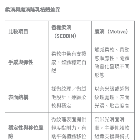
柔滴與魔滴隆乳植體差異
香榭柔滴
比較項目
魔滴（Motiva）
（SEBBIN）
觸感柔軟、具動
柔軟中帶有支撐
態順應性，隨體
手感與彈性
感，整體穩定自
態變化呈現不同
然
形態
採微紋理／微絨
以奈米級或超微
表面結構
毛設計，兼顧柔
紋理處理，表面
軟與穩定
光滑、貼合度高
微紋理表面提供
奈米光滑面滑
穩定性與移位風
輕度黏附力，有
順，主要仰賴軟
險
助平衡植體移位
組織支撐與術式