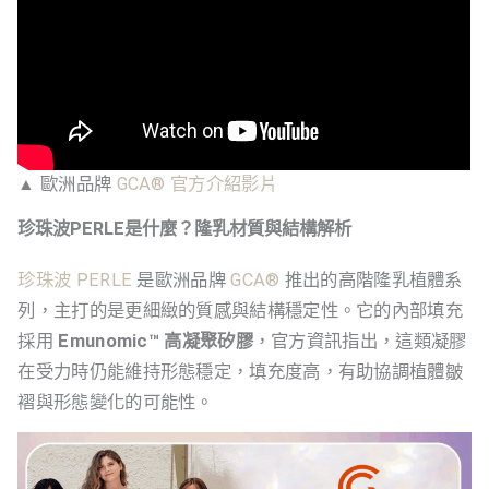
▲ 歐洲品牌
GCA® 官方介紹影片
珍珠波PERLE是什麼？隆乳材質與結構解析
珍珠波 PERLE
是歐洲品牌
GCA®
推出的高階隆乳植體系
列，主打的是更細緻的質感與結構穩定性。它的內部填充
採用
Emunomic™ 高凝聚矽膠
，官方資訊指出，這類凝膠
在受力時仍能維持形態穩定，填充度高，有助協調植體皺
褶與形態變化的可能性。