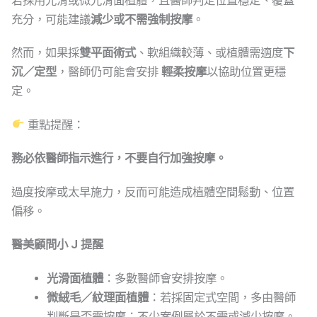
若採用光滑或微光滑面植體，且醫師判定位置穩定、覆蓋
充分，可能建議
減少或不需強制按摩
。
然而，如果採
雙平面術式
、軟組織較薄、或植體需適度
下
沉／定型
，醫師仍可能會安排
輕柔按摩
以協助位置更穩
定。
重點提醒：
務必依醫師指示進行，不要自行加強按摩。
過度按摩或太早施力，反而可能造成植體空間鬆動、位置
偏移。
醫美顧問小 J 提醒
光滑面植體
：多數醫師會安排按摩。
微絨毛／紋理面植體
：若採固定式空間，多由醫師
判斷是否需按摩；不少案例屬於不需或減少按摩。