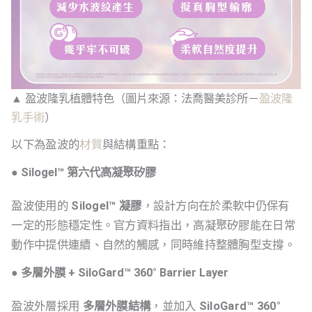
▲ 盈波隆乳植體特色（圖片來源：法喬醫美診所－
盈波隆
乳手術
）
以下為盈波的
材質
與結構重點：
● Silogel™ 第六代高凝聚矽膠
盈波使用的
Silogel™ 凝膠
，設計方向在於柔軟中仍保有
一定的形態穩定性。官方資料指出，高凝聚矽膠能在日常
動作中提供連續、自然的觸感，同時維持整體胸型支撐。
● 多層外膜 + SiloGard™ 360° Barrier Layer
盈波外層採用
多層外膜結構
，並加入
SiloGard™ 360°