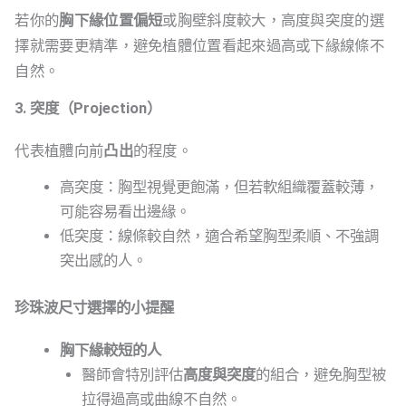
若你的
胸下緣位置偏短
或胸壁斜度較大，高度與突度的選
擇就需要更精準，避免植體位置看起來過高或下緣線條不
自然。
3. 突度（Projection）
代表植體向前
凸出
的程度。
高突度：胸型視覺更飽滿，但若軟組織覆蓋較薄，
可能容易看出邊緣。
低突度：線條較自然，適合希望胸型柔順、不強調
突出感的人。
珍珠波尺寸選擇的小提醒
胸下緣較短的人
醫師會特別評估
高度與突度
的組合，避免胸型被
拉得過高或曲線不自然。