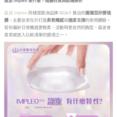
盈波 Impleo 是什麼？植體材質與結構解析
盈波 Impleo
同樣是歐洲品牌
GCA®
推出的
圓盤型矽膠植
體
，主要訴求在於打造
柔軟觸感
與
適度支撐
的使用體驗。
若你偏好日常觸感更輕柔、活動時更自然的胸型，盈波會
是常被放入比較清單的選項之一。