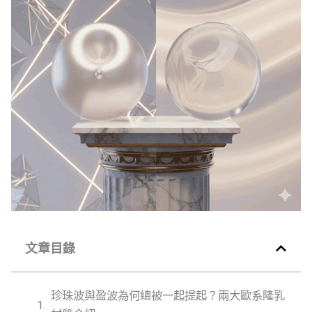
文章目錄
珍珠波與盈波為何總被一起提起？兩大歐系隆乳