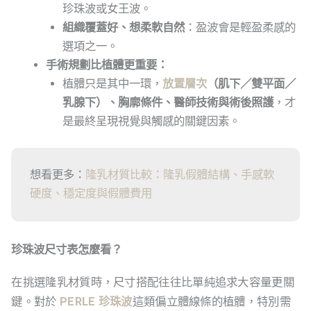
珍珠波或女王波。
組織覆蓋好、想柔軟自然
：盈波會是輕盈柔感的
選項之一。
手術規劃比植體更重要：
植體只是其中一環，
放置層次
（肌下／雙平面／
乳腺下）、胸廓條件、醫師技術與術後照護
，才
是最終呈現視覺與觸感的關鍵因素。
想看更多：
隆乳材質比較：隆乳假體結構、手感軟
硬度、穩定度與假體費用
珍珠波尺寸表怎麼看？
在挑選隆乳材質時，尺寸搭配往往比單純追求大容量更關
鍵。對於
PERLE 珍珠波
這類偏立體線條的植體，特別需