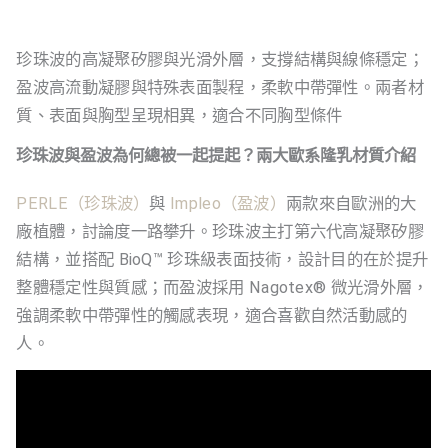
珍珠波的高凝聚矽膠與光滑外層，支撐結構與線條穩定；
盈波高流動凝膠與特殊表面製程，柔軟中帶彈性。兩者材
質、表面與胸型呈現相異，適合不同胸型條件
珍珠波與盈波為何總被一起提起？兩大歐系隆乳材質介紹
PERLE（珍珠波）
與
Impleo（盈波）
兩款來自歐洲的大
廠植體，討論度一路攀升。珍珠波主打第六代高凝聚矽膠
結構，並搭配 BioQ™ 珍珠級表面技術，設計目的在於提升
整體穩定性與質感；而盈波採用 Nagotex® 微光滑外層，
強調柔軟中帶彈性的觸感表現，適合喜歡自然活動感的
人。