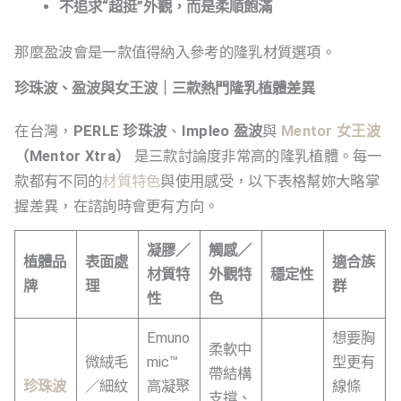
不追求“超挺”外觀，而是柔順飽滿
那麼盈波會是一款值得納入參考的隆乳材質選項。
珍珠波、盈波與女王波｜三款熱門隆乳植體差異
在台灣，
PERLE 珍珠波
、
Impleo 盈波
與
Mentor 女王波
（Mentor Xtra）
是三款討論度非常高的隆乳植體。每一
款都有不同的
材質特色
與使用感受，以下表格幫妳大略掌
握差異，在諮詢時會更有方向。
凝膠／
觸感／
植體品
表面處
適合族
材質特
外觀特
穩定性
牌
理
群
性
色
Emuno
想要胸
柔軟中
微絨毛
mic™
型更有
帶結構
珍珠波
／細紋
高凝聚
線條
支撐、