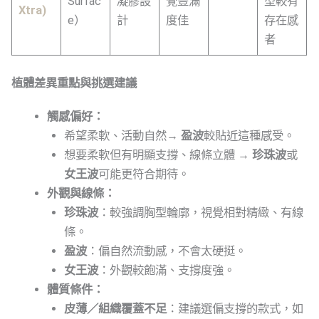
Surfac
凝膠設
覺豐滿
型較有
Xtra)
e）
計
度佳
存在感
者
植體差異重點與挑選建議
觸感偏好：
希望柔軟、活動自然→
盈波
較貼近這種感受。
想要柔軟但有明顯支撐、線條立體 →
珍珠波
或
女王波
可能更符合期待。
外觀與線條：
珍珠波
：較強調胸型輪廓，視覺相對精緻、有線
條。
盈波
：偏自然流動感，不會太硬挺。
女王波
：外觀較飽滿、支撐度強。
體質條件：
皮薄／組織覆蓋不足
：建議選偏支撐的款式，如