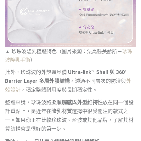
▲ 珍珠波隆乳植體特色（圖片來源：法喬醫美診所－
珍珠
波隆乳手術
）
此外，珍珠波的外殼還具備
Ultra-link™ Shell 與 360°
Barrier Layer 多層外膜結構
，透過不同層次的防滲與
外
殼設計
，穩定整體耐用度與長期穩定性。
整體來說，珍珠波將
柔順觸感
與
外型維持性
放在同一個設
計重點上，是近年在
隆乳材質
選擇中很受關注的款式之
一。如果你正在比較珍珠波、盈波或其他品牌，了解其材
質結構會是很好的第一步。