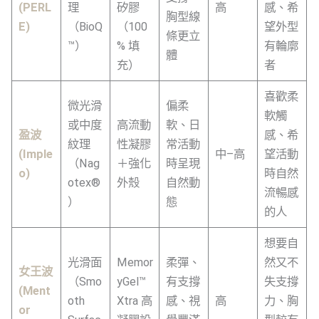
(PERL
理
矽膠
高
感、希
胸型線
E)
（BioQ
（100
望外型
條更立
™）
% 填
有輪廓
體
充）
者
喜歡柔
微光滑
偏柔
軟觸
或中度
高流動
軟、日
盈波
感、希
紋理
性凝膠
常活動
(Imple
中–高
望活動
（Nag
＋強化
時呈現
o)
時自然
otex®
外殼
自然動
流暢感
）
態
的人
想要自
光滑面
Memor
柔彈、
然又不
女王波
（Smo
yGel™
有支撐
失支撐
(Ment
oth
Xtra 高
感、視
高
力、胸
or