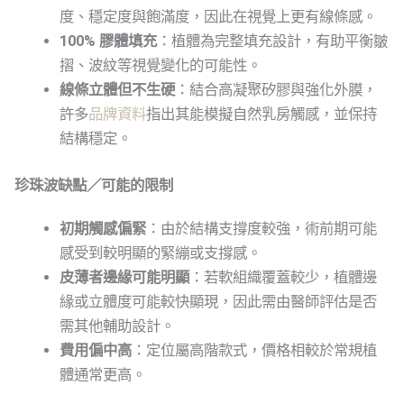
度、穩定度與飽滿度，因此在視覺上更有線條感。
100% 膠體填充
：植體為完整填充設計，有助平衡皺
摺、波紋等視覺變化的可能性。
線條立體但不生硬
：結合高凝聚矽膠與強化外膜，
許多
品牌資料
指出其能模擬自然乳房觸感，並保持
結構穩定。
珍珠波缺點／可能的限制
初期觸感偏緊
：由於結構支撐度較強，術前期可能
感受到較明顯的緊繃或支撐感。
皮薄者邊緣可能明顯
：若軟組織覆蓋較少，植體邊
緣或立體度可能較快顯現，因此需由醫師評估是否
需其他輔助設計。
費用偏中高
：定位屬高階款式，價格相較於常規植
體通常更高。