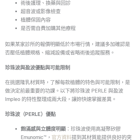
術後護理、換藥與回診
超音波或影像檢查
植體保固內容
是否需自費加購其他療程
如果某家診所的報價明顯低於市場行情，建議多加確認是
否壓低植體規格、縮減設備或省略術後追蹤服務。
珍珠波與盈波優點與可能限制
在挑選隆乳材質時，了解每款植體的特色與可能限制，是
做決定前最重要的功課。以下將珍珠波 PERLE 與盈波
Impleo 的特性整理成兩大段，讓妳快速掌握差異。
珍珠波（PERLE）優點
飽滿感與立體度明顯
：珍珠波使用高凝聚矽膠
Emunomic™，
官方資料
提到其材質能提供良好的突