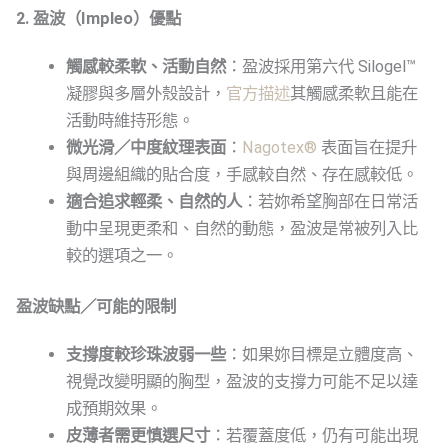
2. 盈波（Impleo）優點
觸感較柔軟、活動自然
：盈波採用第六代 Silogel™
凝膠與多層外殼設計，
官方描述
其觸感柔軟且能在
活動時維持形態。
微光滑／中度紋理表面
：
Nagotex®
表面旨在提升
與周邊組織的貼合度，手感較自然、存在感較低。
適合追求輕柔、自然的人
：若妳希望胸部在日常活
動中呈現更柔和、自然的動態，盈波是常被列入比
較的選項之一。
盈波缺點／可能的限制
支撐度較珍珠波弱一些
：如果妳目標是立體度高、
視覺改變明顯的胸型，盈波的支撐力可能不足以達
成預期效果。
皮薄者需更慎選尺寸
：若覆蓋度低，仍有可能出現