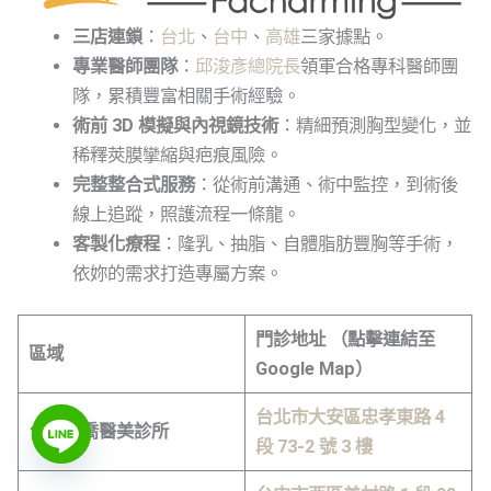
三店連鎖
：
台北
、
台中
、
高雄
三家據點。
專業醫師團隊
：
邱浚彥總院長
領軍合格專科醫師團
隊，累積豐富相關手術經驗。
術前 3D 模擬與內視鏡技術
：精細預測胸型變化，並
稀釋莢膜攣縮與疤痕風險。
完整整合式服務
：從術前溝通、術中監控，到術後
線上追蹤，照護流程一條龍。
客製化療程
：隆乳、抽脂、自體脂肪豐胸等手術，
依妳的需求打造專屬方案。
門診地址 （點擊連結至
區域
Google Map）
台北市大安區忠孝東路 4
台北法喬醫美診所
段 73-2 號 3 樓