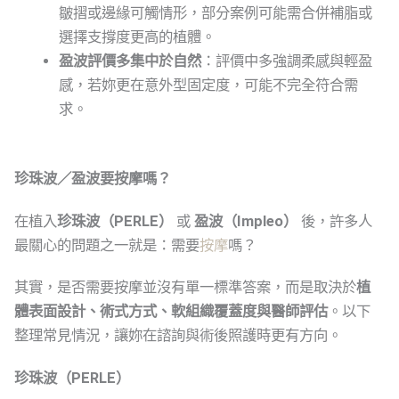
皺摺或邊緣可觸情形，部分案例可能需合併補脂或
選擇支撐度更高的植體。
盈波評價多集中於自然
：評價中多強調柔感與輕盈
感，若妳更在意外型固定度，可能不完全符合需
求。
珍珠波／盈波要按摩嗎？
在植入
珍珠波（PERLE）
或
盈波（Impleo）
後，許多人
最關心的問題之一就是：需要
按摩
嗎？
其實，是否需要按摩並沒有單一標準答案，而是取決於
植
體表面設計、術式方式、軟組織覆蓋度與醫師評估
。以下
整理常見情況，讓妳在諮詢與術後照護時更有方向。
珍珠波（PERLE）