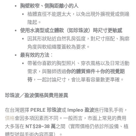
胸壁較窄、側胸距離小的人
植體直徑不能選太大，以免出現外擴視覺或側邊
隆起。
使用水滴型或立體款（如珍珠波）時尺寸更敏感
因其形狀貼近自然乳房弧度，對尺寸搭配、胸廓
角度與軟組織覆蓋較為要求。
最有效的方法
：
帶著你喜歡的胸型照片、穿衣風格以及日常活動
需求，與醫師透過
你的體質條件＋你的視覺期
待
，一起討論尺寸，會比單看容量數更準確。
珍珠波／盈波價格與費用差異
在台灣選擇
PERLE 珍珠波
或
Impleo 盈波
進行隆乳手術，
價格
會因多項因素而不同。一般而言，市面上常見的費用
大多落在
NT$28–38 萬
之間（實際價格仍依診所設備、植
體型號與手術內容而異）。