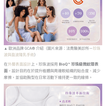
▲ 歐洲品牌 GCA® 介紹（圖片來源：法喬醫美診所－
珍珠
波與盈波隆乳手術
）
在
外層表面設計
上，珍珠波採用
BioQ™ 珍珠級微紋理表
面
，設計目的在於提升植體與周邊軟組織的貼合度、減少
摩擦，並協助胸型在日常活動下維持更一致的線條。